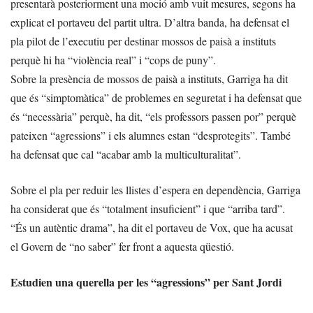
presentarà posteriorment una moció amb vuit mesures, segons ha
explicat el portaveu del partit ultra. D’altra banda, ha defensat el
pla pilot de l’executiu per destinar mossos de paisà a instituts
perquè hi ha “violència real” i “cops de puny”.
Sobre la presència de mossos de paisà a instituts, Garriga ha dit
que és “simptomàtica” de problemes en seguretat i ha defensat que
és “necessària” perquè, ha dit, “els professors passen por” perquè
pateixen “agressions” i els alumnes estan “desprotegits”. També
ha defensat que cal “acabar amb la multiculturalitat”.
Sobre el pla per reduir les llistes d’espera en dependència, Garriga
ha considerat que és “totalment insuficient” i que “arriba tard”.
“És un autèntic drama”, ha dit el portaveu de Vox, que ha acusat
el Govern de “no saber” fer front a aquesta qüestió.
Estudien una querella per les “agressions” per Sant Jordi