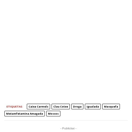
ETIQUETAS
Caixa Carmels
Clau Cotxe
Droga
Igualada
Masquefa
Metamfetamina Amagada
Mossos
- Publicitat -