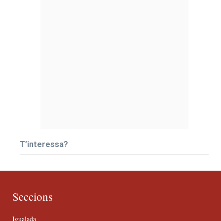
T’interessa?
Seccions
Igualada