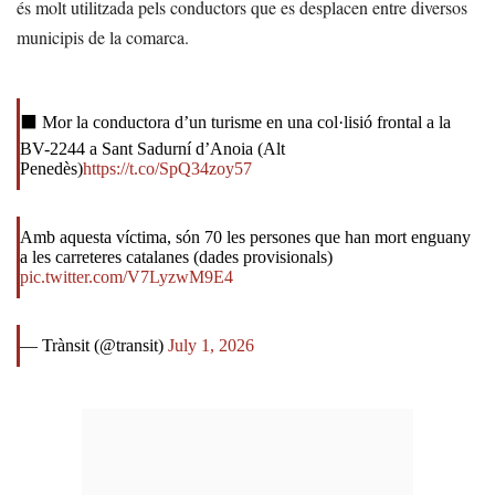
és molt utilitzada pels conductors que es desplacen entre diversos
municipis de la comarca.
⬛ Mor la conductora d’un turisme en una col·lisió frontal a la
BV-2244 a Sant Sadurní d’Anoia (Alt
Penedès)
https://t.co/SpQ34zoy57
Amb aquesta víctima, són 70 les persones que han mort enguany
a les carreteres catalanes (dades provisionals)
pic.twitter.com/V7LyzwM9E4
— Trànsit (@transit)
July 1, 2026