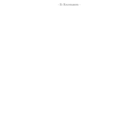
- Et Recomanem -