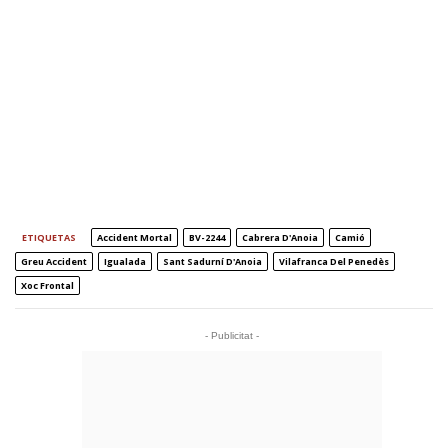
ETIQUETAS
Accident Mortal
BV-2244
Cabrera D'Anoia
Camió
Greu Accident
Igualada
Sant Sadurní D'Anoia
Vilafranca Del Penedès
Xoc Frontal
- Publicitat -