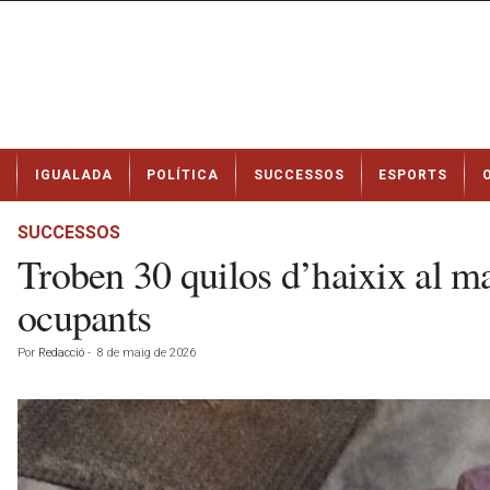
N
IGUALADA
POLÍTICA
SUCCESSOS
ESPORTS
o
t
í
SUCCESSOS
c
Troben 30 quilos d’haixix al ma
i
e
ocupants
s
d
Por
Redacció
-
8 de maig de 2026
e
I
g
u
a
l