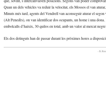
que, sovint, s’intercanviaven posicions. Segons van poder comprovar, t
Quan un dels vehicles va reduir la velocitat, els Mossos el van aturar,
Minuts més tard, agents del Vendrell van aconseguir aturar el segon ve
(Alt Penedès), on van identificar dos ocupants, un home i una dona. 
embolcalls d’haixix, 30 quilos en total, amb un valor al mercat neg
Els dos detinguts han de passar durant les pròximes hores a disposici
- Et Re