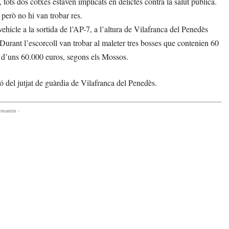
ots dos cotxes estaven implicats en delictes contra la salut pública.
 però no hi van trobar res.
hicle a la sortida de l’AP-7, a l’altura de Vilafranca del Penedès
Durant l’escorcoll van trobar al maleter tres bosses que contenien 60
re d’uns 60.000 euros, segons els Mossos.
ó del jutjat de guàrdia de Vilafranca del Penedès.
comanem -