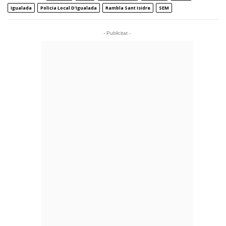
Igualada
Policia Local D'Igualada
Rambla Sant Isidre
SEM
- Publicitat -