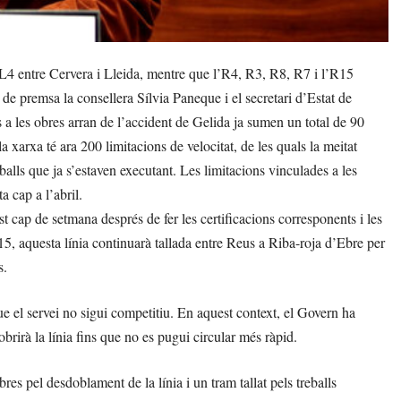
L4 entre Cervera i Lleida, mentre que l’R4, R3, R8, R7 i l’R15
e premsa la consellera Sílvia Paneque i el secretari d’Estat de
 a les obres arran de l’accident de Gelida ja sumen un total de 90
 xarxa té ara 200 limitacions de velocitat, de les quals la meitat
balls que ja s’estaven executant. Les limitacions vinculades a les
a cap a l’abril.
 cap de setmana després de fer les certificacions corresponents i les
5, aquesta línia continuarà tallada entre Reus a Riba-roja d’Ebre per
s.
ue el servei no sigui competitiu. En aquest context, el Govern ha
brirà la línia fins que no es pugui circular més ràpid.
es pel desdoblament de la línia i un tram tallat pels treballs