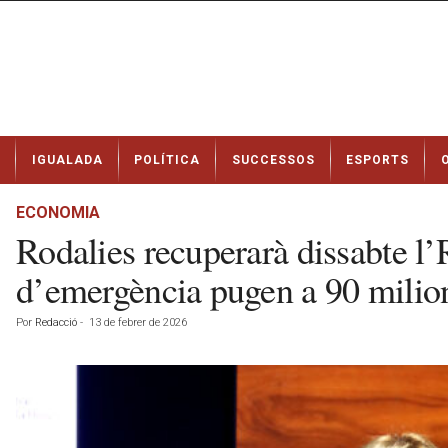
N
IGUALADA
POLÍTICA
SUCCESSOS
ESPORTS
o
t
í
ECONOMIA
c
Rodalies recuperarà dissabte l’
i
e
d’emergència pugen a 90 milio
s
d
Por
Redacció
-
13 de febrer de 2026
e
I
g
u
a
l