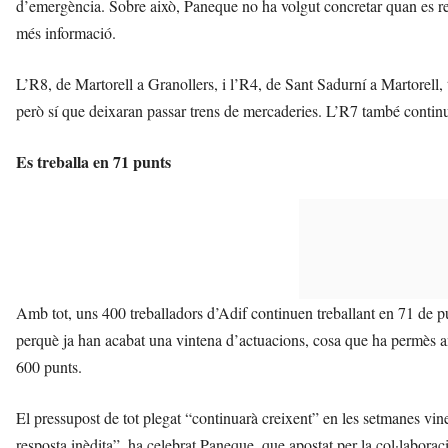
d’emergència. Sobre això, Paneque no ha volgut concretar quan es re
més informació.
L’R8, de Martorell a Granollers, i l’R4, de Sant Sadurní a Martorell, 
però sí que deixaran passar trens de mercaderies. L’R7 també continu
Es treballa en 71 punts
Amb tot, uns 400 treballadors d’Adif continuen treballant en 71 de pu
perquè ja han acabat una vintena d’actuacions, cosa que ha permès a
600 punts.
El pressupost de tot plegat “continuarà creixent” en les setmanes vine
resposta inèdita”, ha celebrat Paneque, que apostat per la col·laborac