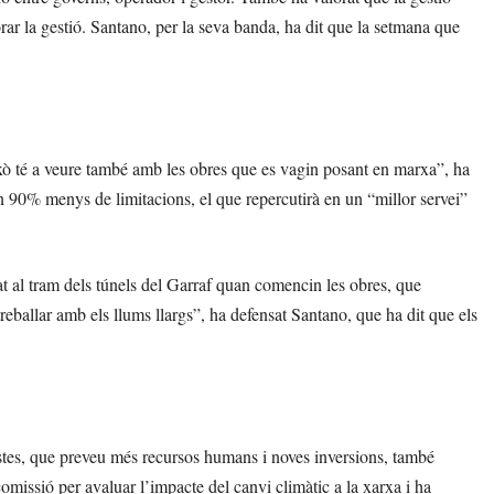
ar la gestió. Santano, per la seva banda, ha dit que la setmana que
ixò té a veure també amb les obres que es vagin posant en marxa”, ha
n 90% menys de limitacions, el que repercutirà en un “millor servei”
at al tram dels túnels del Garraf quan comencin les obres, que
ballar amb els llums llargs”, ha defensat Santano, que ha dit que els
stes, que preveu més recursos humans i noves inversions, també
omissió per avaluar l’impacte del canvi climàtic a la xarxa i ha