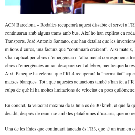
ACN Barcelona – Rodalies recuperarà aquest dissabte el servei a l’R
continuaran amb alguns trams amb bus. Així ho han explicat en roda d
Transports, José Antonio Santano, que han detallat que les inversions
milions d’euros, una factura que “continuarà creixent”. Així mateix, la
s’han aplicat per obres d’emergència i l’altra meitat corresponen a tre
obres d’emergències aniran desapareixent al febrer, mentre que la rest
Així, Paneque ha celebrat que l’RL4 recuperarà la “normalitat” aquest
marxes blanques. Tot i que aquestes actuacions també s’han fet a l’R1
culpa de què hi ha moltes limitacions de velocitat en pocs quilòmetre
En concret, la velocitat màxima de la línia és de 30 km/h, el que fa q
decidit, després de reunir-se amb les plataformes d’usuaris, que no reo
Una de les línies que continuarà tancada és l’R3, que té un tram en obr