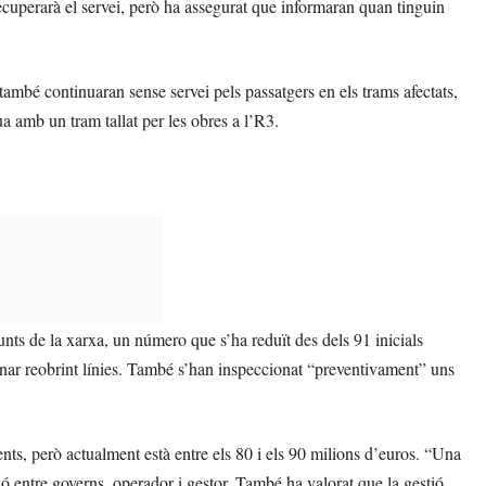
cuperarà el servei, però ha assegurat que informaran quan tinguin
també continuaran sense servei pels passatgers en els trams afectats,
a amb un tram tallat per les obres a l’R3.
nts de la xarxa, un número que s’ha reduït des dels 91 inicials
nar reobrint línies. També s’han inspeccionat “preventivament” uns
nts, però actualment està entre els 80 i els 90 milions d’euros. “Una
ió entre governs, operador i gestor. També ha valorat que la gestió