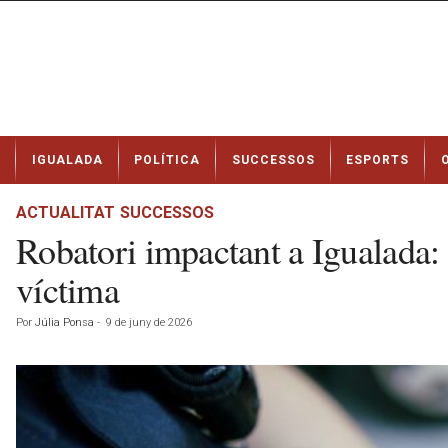
N
IGUALADA
POLÍTICA
SUCCESSOS
ESPORTS
o
t
í
ACTUALITAT
SUCCESSOS
c
Robatori impactant a Igualada: 
i
e
víctima
s
d
Por
Júlia Ponsa
-
9 de juny de 2026
e
I
g
u
a
l