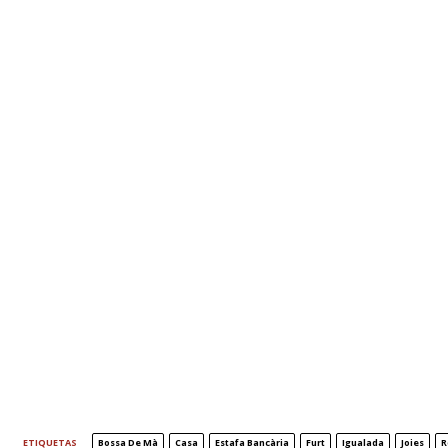
ETIQUETAS
Bossa De Mà
Casa
Estafa Bancària
Furt
Igualada
Joies
R