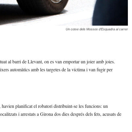
Un cotxe dels Mossos d’Esquadra al carrer
ituat al barri de Llevant, on es van emportar un joier amb joies.
xers automàtics amb les targetes de la víctima i van fugir per
havien planificat el robatori distribuint-se les funcions: un
ocalitzats i arrestats a Girona dos dies després dels fets, acusats de