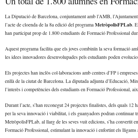
Un total de 1.800 alumnes en Formac
La Diputació de Barcelona, conjuntament amb l’AMB, l’Ajuntament 
MetròpolisFPLab
l’acte de cloenda de la 8a edició del programa
. E
han participat prop de 1.800 estudiants de Formació Professional du
Aquest programa facilita que els joves combinïn la seva formació amb 
les idees innovadores desenvolu­pades pels estudiants poden evolucion
Els projectes han inclòs col·laboracions amb centres d’FP i emprese
enllà de la ciutat de Barcelona. La diputada adjunta d’Educació, Mire
l’interès i competències dels estudiants en Formació Professional, així
Durant l’acte, s’han reconegut 24 projectes finalistes, dels quals 12
per la seva innovació i viabilitat, i els guanyadors podran continuar 
MetròpolisFPLab, al llarg de les seves vuit edicions, s’ha convertit e
Formació Professional, estimulant la innovació i enfortint els lligams