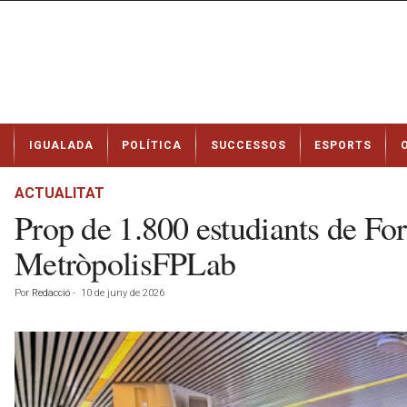
N
IGUALADA
POLÍTICA
SUCCESSOS
ESPORTS
o
t
í
ACTUALITAT
c
Prop de 1.800 estudiants de For
i
e
MetròpolisFPLab
s
d
Por
Redacció
-
10 de juny de 2026
e
I
g
u
a
l