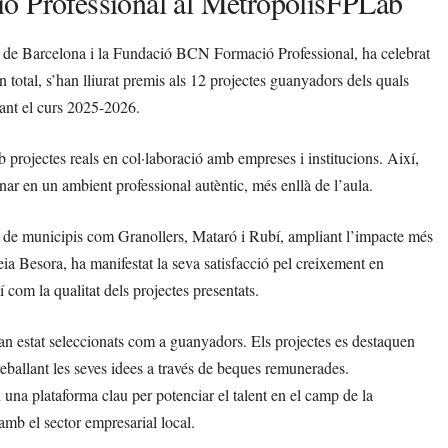
ió Professional al MetròpolisFPLab
de Barcelona i la Fundació BCN Formació Professional, ha celebrat
n total, s’han lliurat premis als 12 projectes guanyadors dels quals
rant el curs 2025-2026.
projectes reals en col·laboració amb empreses i institucions. Així,
ar en un ambient professional autèntic, més enllà de l’aula.
s de municipis com Granollers, Mataró i Rubí, ampliant l’impacte més
ia Besora, ha manifestat la seva satisfacció pel creixement en
 com la qualitat dels projectes presentats.
 han estat seleccionats com a guanyadors. Els projectes es destaquen
treballant les seves idees a través de beques remunerades.
n una plataforma clau per potenciar el talent en el camp de la
 amb el sector empresarial local.