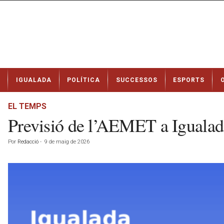
N
IGUALADA
POLÍTICA
SUCCESSOS
ESPORTS
o
t
í
EL TEMPS
c
Previsió de l’AEMET a Igualad
i
e
Por
Redacció
-
9 de maig de 2026
s
d
e
I
g
u
a
l