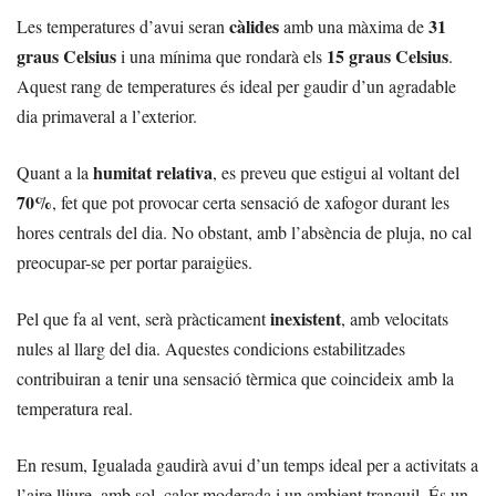
càlides
31
Les temperatures d’avui seran
amb una màxima de
graus Celsius
15 graus Celsius
i una mínima que rondarà els
.
Aquest rang de temperatures és ideal per gaudir d’un agradable
dia primaveral a l’exterior.
humitat relativa
Quant a la
, es preveu que estigui al voltant del
70%
, fet que pot provocar certa sensació de xafogor durant les
hores centrals del dia. No obstant, amb l’absència de pluja, no cal
preocupar-se per portar paraigües.
inexistent
Pel que fa al vent, serà pràcticament
, amb velocitats
nules al llarg del dia. Aquestes condicions estabilitzades
contribuiran a tenir una sensació tèrmica que coincideix amb la
temperatura real.
En resum, Igualada gaudirà avui d’un temps ideal per a activitats a
l’aire lliure, amb sol, calor moderada i un ambient tranquil. És un