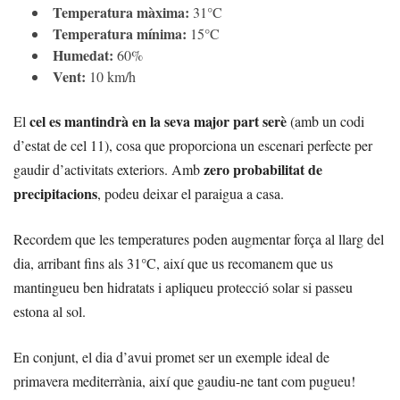
Temperatura màxima:
31°C
Temperatura mínima:
15°C
Humedat:
60%
Vent:
10 km/h
cel es mantindrà en la seva major part serè
El
(amb un codi
d’estat de cel 11), cosa que proporciona un escenari perfecte per
zero probabilitat de
gaudir d’activitats exteriors. Amb
precipitacions
, podeu deixar el paraigua a casa.
Recordem que les temperatures poden augmentar força al llarg del
dia, arribant fins als 31°C, així que us recomanem que us
mantingueu ben hidratats i apliqueu protecció solar si passeu
estona al sol.
En conjunt, el dia d’avui promet ser un exemple ideal de
primavera mediterrània, així que gaudiu-ne tant com pugueu!