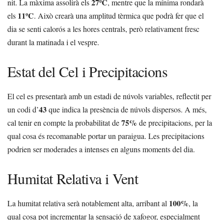
27ºC
nit. La màxima assolirà els
, mentre que la mínima rondarà
11ºC
els
. Això crearà una amplitud tèrmica que podrà fer que el
dia se senti calorós a les hores centrals, però relativament fresc
durant la matinada i el vespre.
Estat del Cel i Precipitacions
El cel es presentarà amb un estadi de núvols variables, reflectit per
43
un codi d’
que indica la presència de núvols dispersos. A més,
75%
cal tenir en compte la probabilitat de
de precipitacions, per la
qual cosa és recomanable portar un paraigua. Les precipitacions
podrien ser moderades a intenses en alguns moments del dia.
Humitat Relativa i Vent
100%
La humitat relativa serà notablement alta, arribant al
, la
qual cosa pot incrementar la sensació de xafogor, especialment