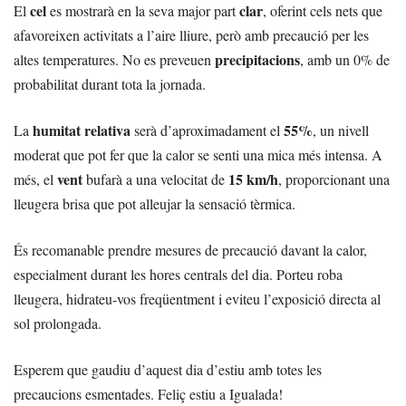
cel
clar
El
es mostrarà en la seva major part
, oferint cels nets que
afavoreixen activitats a l’aire lliure, però amb precaució per les
precipitacions
altes temperatures. No es preveuen
, amb un 0% de
probabilitat durant tota la jornada.
humitat relativa
55%
La
serà d’aproximadament el
, un nivell
moderat que pot fer que la calor se senti una mica més intensa. A
vent
15 km/h
més, el
bufarà a una velocitat de
, proporcionant una
lleugera brisa que pot alleujar la sensació tèrmica.
És recomanable prendre mesures de precaució davant la calor,
especialment durant les hores centrals del dia. Porteu roba
lleugera, hidrateu-vos freqüentment i eviteu l’exposició directa al
sol prolongada.
Esperem que gaudiu d’aquest dia d’estiu amb totes les
precaucions esmentades. Feliç estiu a Igualada!