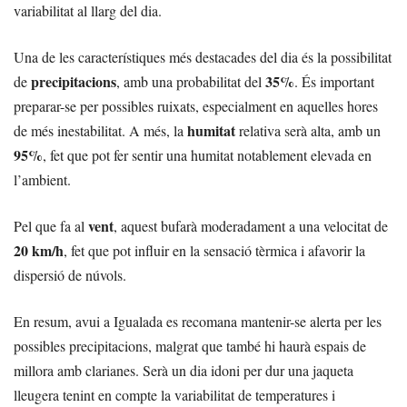
variabilitat al llarg del dia.
Una de les característiques més destacades del dia és la possibilitat
precipitacions
35%
de
, amb una probabilitat del
. És important
preparar-se per possibles ruixats, especialment en aquelles hores
humitat
de més inestabilitat. A més, la
relativa serà alta, amb un
95%
, fet que pot fer sentir una humitat notablement elevada en
l’ambient.
vent
Pel que fa al
, aquest bufarà moderadament a una velocitat de
20 km/h
, fet que pot influir en la sensació tèrmica i afavorir la
dispersió de núvols.
En resum, avui a Igualada es recomana mantenir-se alerta per les
possibles precipitacions, malgrat que també hi haurà espais de
millora amb clarianes. Serà un dia idoni per dur una jaqueta
lleugera tenint en compte la variabilitat de temperatures i