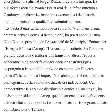
energètica”, ha afirmat Roger Reixach, de Som Energia. La
plataforma reclama avaluar l’estat real de la infraestructura a
Catalunya, analitzar les inversions executades i detallar els
incompliments en la qualitat del subministrament.
“Es tracta d’una xarxa molt opaca i en el 95% en mans d’una
empresa privada com E-Distribución”, ha posat sobre la taula
Noel Duque, president de l’Associació de Municipis i Entitats per
l’Energia Pública (Amep). “Llavors, quins criteris té a l’hora de
prendre decisions o millorar uns trams i no altres? Aquesta
concentració de poder fa que les decisions estratègiques
responguin a la rendibilitat privada en compte de l’interès
general”, ha continuat Duque. “No sabem gairebé res, i per això
plantegem aquesta auditoria exhaustiva i independent. Cal
democratitzar la xarxa de distribució elèctrica a Catalunya”, ha
insistit el president de l’Amep, que ha lamentat els talls freqüents
d’electricitat a micropobles i en determinats barris de grans ciutats
com Barcelona o Terrassa.