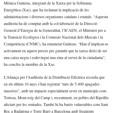
Mònica Guiteras, integrant de la Xarxa per la Sobirania
Energètica (Xse), que ha reclamat la implicació de les
administracions i diversos organismes catalans i estatals. “Aquesta
auditoria ha de comptar amb la col·laboració de la Direcció
General d’Energia de la Generalitat, l’ICAEN, el Ministeri per a
la Transició Ecològica i la Comissió Nacional dels Mercats i la
Competència (CNMC), ha enumerat Guiteras. “Han d’implicar-se
activament en aquest procés per garantir que la xarxa deixi de ser
una caixa negra i esdevingui una eina al servei de la ciutadania”,
ha conclòs la membre de la Xse.
L’Aliança per l’Auditoria de la Distribució Elèctrica recorda que
en els últims 10 anys s’han registrat “més de 5.400 apagades
massives”, amb un impacte especialment sever en municipis com
Tortosa, Mont-roig del Camp i, recentment, en pobles del Ripollès
afectats per les ventades. També hi ha barris vulnerables com Sant
Roc a Badalona o Torre Baró a Barcelona amb freqüents