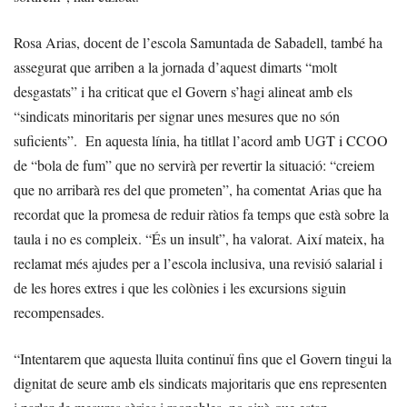
Rosa Arias, docent de l’escola Samuntada de Sabadell, també ha
assegurat que arriben a la jornada d’aquest dimarts “molt
desgastats” i ha criticat que el Govern s’hagi alineat amb els
“sindicats minoritaris per signar unes mesures que no són
suficients”. En aquesta línia, ha titllat l’acord amb UGT i CCOO
de “bola de fum” que no servirà per revertir la situació: “creiem
que no arribarà res del que prometen”, ha comentat Arias que ha
recordat que la promesa de reduir ràtios fa temps que està sobre la
taula i no es compleix. “És un insult”, ha valorat. Així mateix, ha
reclamat més ajudes per a l’escola inclusiva, una revisió salarial i
de les hores extres i que les colònies i les excursions siguin
recompensades.
“Intentarem que aquesta lluita continuï fins que el Govern tingui la
dignitat de seure amb els sindicats majoritaris que ens representen