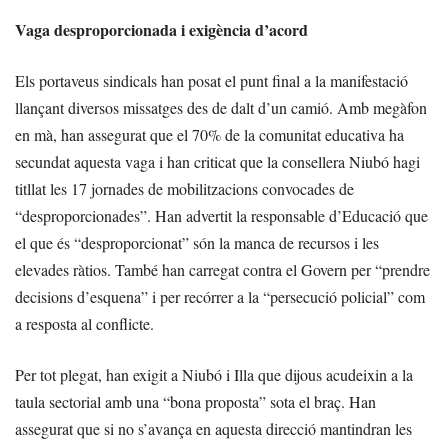
Vaga desproporcionada i exigència d’acord
Els portaveus sindicals han posat el punt final a la manifestació
llançant diversos missatges des de dalt d’un camió. Amb megàfon
en mà, han assegurat que el 70% de la comunitat educativa ha
secundat aquesta vaga i han criticat que la consellera Niubó hagi
titllat les 17 jornades de mobilitzacions convocades de
“desproporcionades”. Han advertit la responsable d’Educació que
el que és “desproporcionat” són la manca de recursos i les
elevades ràtios. També han carregat contra el Govern per “prendre
decisions d’esquena” i per recórrer a la “persecució policial” com
a resposta al conflicte.
Per tot plegat, han exigit a Niubó i Illa que dijous acudeixin a la
taula sectorial amb una “bona proposta” sota el braç. Han
assegurat que si no s’avança en aquesta direcció mantindran les