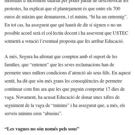
mensuals d’increment salarial per poder parlar de desconvocar les
protestes, ha explicat que el plantejament és que entre els 700
euros de màxim que demanaven, i el mínim, “hi ha un entremig”.
En tot cas, ha assegurat que qui haurà de dir si signen o no un
possible acord serà el col·lectiu docent i ha asseverat que USTEC
sotmetrà a votació l’eventual proposta que fes arribar Educació.
A més, Segura ha afirmat que compten amb el suport de les
famílies, que “entenen” que les seves reclamacions han de
permetre unes millors condicions d’atenció als seus fills. En aquest
sentit, ha dit que són més grans les conseqüències de permetre
continuar com fins ara que les que puguin comportar 17 dies de
vaga. Novament, ha acusat Educació de donar unes xifres de
seguiment de la vaga de “mínims” i ha assegurat que, a més, els
serveis mínims eren “abusius”.
“Les vagues no són només pels sous”