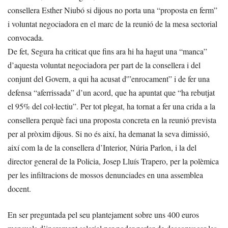
consellera Esther Niubó si dijous no porta una “proposta en ferm”
i voluntat negociadora en el marc de la reunió de la mesa sectorial
convocada.
De fet, Segura ha criticat que fins ara hi ha hagut una “manca”
d’aquesta voluntat negociadora per part de la consellera i del
conjunt del Govern, a qui ha acusat d'”enrocament” i de fer una
defensa “aferrissada” d’un acord, que ha apuntat que “ha rebutjat
el 95% del col·lectiu”. Per tot plegat, ha tornat a fer una crida a la
consellera perquè faci una proposta concreta en la reunió prevista
per al pròxim dijous. Si no és així, ha demanat la seva dimissió,
així com la de la consellera d’Interior, Núria Parlon, i la del
director general de la Policia, Josep Lluís Trapero, per la polèmica
per les infiltracions de mossos denunciades en una assemblea
docent.
En ser preguntada pel seu plantejament sobre uns 400 euros