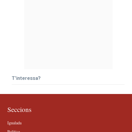
T’interessa?
Seccions
Igualada
Política