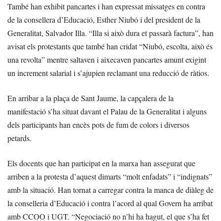
També han exhibit pancartes i han expressat missatges en contra
de la consellera d’Educació, Esther Niubó i del president de la
Generalitat, Salvador Illa. “Illa si això dura et passarà factura”, han
avisat els protestants que també han cridat “Niubó, escolta, això és
una revolta” mentre saltaven i aixecaven pancartes amunt exigint
un increment salarial i s’ajupien reclamant una reducció de ràtios.
En arribar a la plaça de Sant Jaume, la capçalera de la
manifestació s’ha situat davant el Palau de la Generalitat i alguns
dels participants han encès pots de fum de colors i diversos
petards.
Els docents que han participat en la marxa han assegurat que
arriben a la protesta d’aquest dimarts “molt enfadats” i “indignats”
amb la situació. Han tornat a carregar contra la manca de diàleg de
la conselleria d’Educació i contra l’acord al qual Govern ha arribat
amb CCOO i UGT. “Negociació no n’hi ha hagut, el que s’ha fet