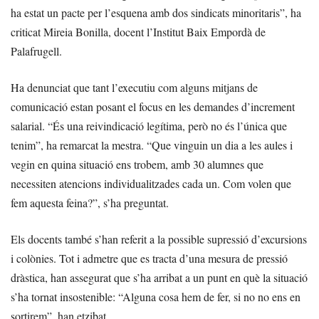
ha estat un pacte per l’esquena amb dos sindicats minoritaris”, ha
criticat Mireia Bonilla, docent l’Institut Baix Empordà de
Palafrugell.
Ha denunciat que tant l’executiu com alguns mitjans de
comunicació estan posant el focus en les demandes d’increment
salarial. “És una reivindicació legítima, però no és l’única que
tenim”, ha remarcat la mestra. “Que vinguin un dia a les aules i
vegin en quina situació ens trobem, amb 30 alumnes que
necessiten atencions individualitzades cada un. Com volen que
fem aquesta feina?”, s’ha preguntat.
Els docents també s’han referit a la possible supressió d’excursions
i colònies. Tot i admetre que es tracta d’una mesura de pressió
dràstica, han assegurat que s’ha arribat a un punt en què la situació
s’ha tornat insostenible: “Alguna cosa hem de fer, si no no ens en
sortirem”, han etzibat.