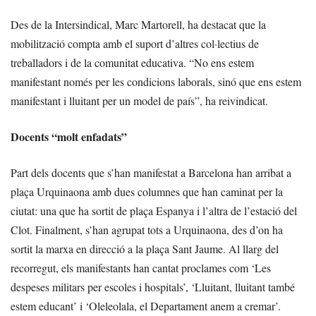
Des de la Intersindical, Marc Martorell, ha destacat que la
mobilització compta amb el suport d’altres col·lectius de
treballadors i de la comunitat educativa. “No ens estem
manifestant només per les condicions laborals, sinó que ens estem
manifestant i lluitant per un model de país”, ha reivindicat.
Docents “molt enfadats”
Part dels docents que s’han manifestat a Barcelona han arribat a
plaça Urquinaona amb dues columnes que han caminat per la
ciutat: una que ha sortit de plaça Espanya i l’altra de l’estació del
Clot. Finalment, s’han agrupat tots a Urquinaona, des d’on ha
sortit la marxa en direcció a la plaça Sant Jaume. Al llarg del
recorregut, els manifestants han cantat proclames com ‘Les
despeses militars per escoles i hospitals’, ‘Lluitant, lluitant també
estem educant’ i ‘Oleleolala, el Departament anem a cremar’.