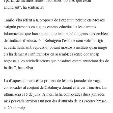
i parlar de mesures sèries i raonables, no això que estan
anunciant”, ha sentenciat.
També s’ha referit a la proposta de l’executiu perquè els Mossos
estiguin presents en alguns centres eductius i a les darreres
informacions que han apuntat una infiltració d’agents a assemblees
de sindicats d’educació. “Rebutgem l’estil de com volen dirigir
aquesta lluita amb repressió, posant mossos a instituts quan ningú
els ha demanat i infiltrant-los en assemblees sense donar cap
resposta a les reivindicacions que nosaltres estem anunciant des de
fa dies”, ha etzibat.
La d’aquest dimarts és la primera de les tres jornades de vaga
convocades al conjunt de Catalunya durant el tercer trimestre. La
última serà el 5 de juny. A més, hi ha convocades dues jornades
més per cada territori i un nou dia d’aturada de les escoles bressol
el 20 de maig.