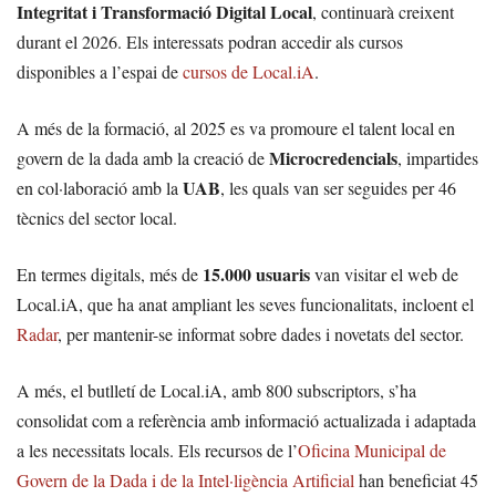
Integritat i Transformació Digital Local
, continuarà creixent
durant el 2026. Els interessats podran accedir als cursos
disponibles a l’espai de
cursos de Local.iA
.
A més de la formació, al 2025 es va promoure el talent local en
Microcredencials
govern de la dada amb la creació de
, impartides
UAB
en col·laboració amb la
, les quals van ser seguides per 46
tècnics del sector local.
15.000 usuaris
En termes digitals, més de
van visitar el web de
Local.iA, que ha anat ampliant les seves funcionalitats, incloent el
Radar
, per mantenir-se informat sobre dades i novetats del sector.
A més, el butlletí de Local.iA, amb 800 subscriptors, s’ha
consolidat com a referència amb informació actualizada i adaptada
a les necessitats locals. Els recursos de l’
Oficina Municipal de
Govern de la Dada i de la Intel·ligència Artificial
han beneficiat 45