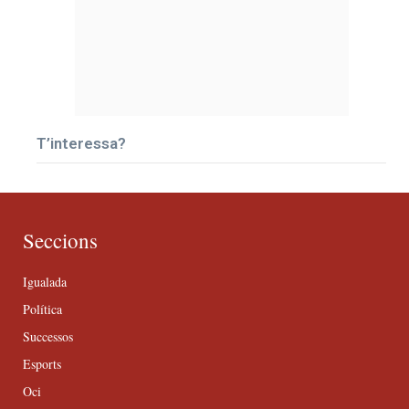
T’interessa?
Seccions
Igualada
Política
Successos
Esports
Oci