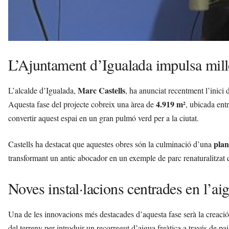
L’Ajuntament d’Igualada impulsa millo
Marc Castells
L’alcalde d’Igualada,
, ha anunciat recentment l’inici d
4.919 m²
Aquesta fase del projecte cobreix una àrea de
, ubicada ent
convertir aquest espai en un gran pulmó verd per a la ciutat.
plan
Castells ha destacat que aquestes obres són la culminació d’una
transformant un antic abocador en un exemple de parc renaturalitzat qu
Noves instal·lacions centrades en l’aigu
Una de les innovacions més destacades d’aquesta fase serà la creaci
del terreny per introduir un recorregut d’aigua freàtica a través de pai