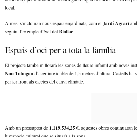
local.
Jardí Agrari
A més, s’inclouran nous espais enjardinats, com el
amb 
Biollac
seguint l’exemple d’èxit del
.
Espais d’oci per a tota la família
El projecte també millorarà les zones de lleure infantil amb noves ins
Nou Tobogan
d’acer inoxidable de 1,5 metres d’altura. Castells ha s
per fer front als efectes del canvi climàtic.
1.119.534,25 €
Amb un pressupost de
, aquestes obres continuaran le
hivernacle cultural que se situarà a la zona.