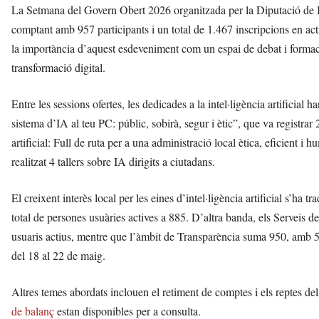
La Setmana del Govern Obert 2026 organitzada per la Diputació de B
comptant amb 957 participants i un total de 1.467 inscripcions en act
la importància d’aquest esdeveniment com un espai de debat i formaci
transformació digital.
Entre les sessions ofertes, les dedicades a la intel·ligència artificial
sistema d’IA al teu PC: públic, sobirà, segur i ètic”, que va registrar 
artificial: Full de ruta per a una administració local ètica, eficient 
realitzat 4 tallers sobre IA dirigits a ciutadans.
El creixent interès local per les eines d’intel·ligència artificial s’ha t
total de persones usuàries actives a 885. D’altra banda, els Servei
usuaris actius, mentre que l’àmbit de Transparència suma 950, amb 5
del 18 al 22 de maig.
Altres temes abordats inclouen el retiment de comptes i els reptes del 
de balanç
estan disponibles per a consulta.