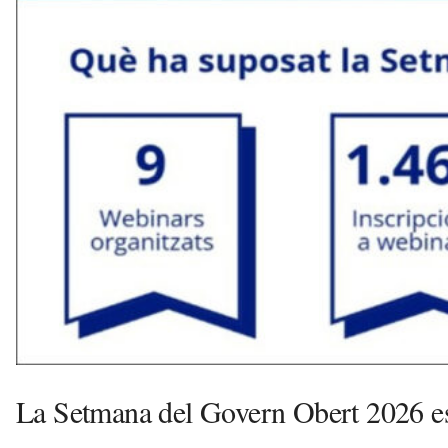
a
d
a
a
v
u
i
La Setmana del Govern Obert 2026 es