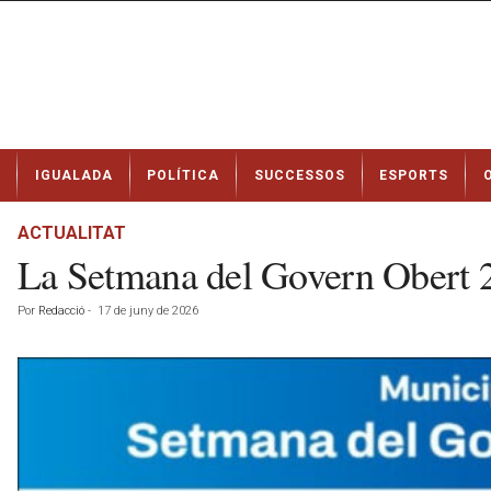
N
IGUALADA
POLÍTICA
SUCCESSOS
ESPORTS
o
t
í
ACTUALITAT
c
La Setmana del Govern Obert 20
i
e
Por
Redacció
-
17 de juny de 2026
s
d
e
I
g
u
a
l