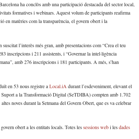
arcelona ha conclòs amb una participació destacada del sector local,
ivitats formatives i webinars. Aquest volum de participants reafirma
ó en matèries com la transparència, el govern obert i la
 han suscitat l’interès més gran, amb presentacions com “Crea el teu
283 inscripcions i 211 assistents, i “Governar la intel·ligència
i humana”, amb 276 inscripcions i 181 participants. A més, s’han
raduït en 53 nous registre a
Local.iA
durant l’esdeveniment, elevant el
s de Suport a la Transformació Digital (SeTDIBA) compten amb 1.702
 altes noves durant la Setmana del Govern Obert, que es va celebrar
govern obert a les entitats locals. Totes les
sessions web
i les
dades