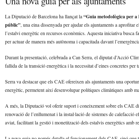
Una nova guia per als ajuntaments
“Guia metodològica per a la
La Diputació de Barcelona ha llançat la
públic”
, una eina dissenyada per ajudar els ajuntaments a aprofitar e
l’estalvi energètic en recursos econòmics. Aquesta iniciativa busca fac
per actuar de manera més autònoma i capacitada davant l’emergència
Durant la presentació, celebrada a Can Serra, el diputat d’Acció Clim
fallida de la transició energètica i la necessitat d’eines concretes per
Serra va destacar que els CAE ofereixen als ajuntaments una oportunita
energètic, permetent així desenvolupar polítiques climàtiques amb ma
A més, la Diputació vol oferir suport i coneixement sobre els CAE di
renovació de l’enllumenat i la instal·lació de sistemes de calefacció
aviat, facilitant la gestió i monetització dels estalvis energètics amb 
La nova guia no només detalla el funcionament dels CAE, sinó que ta