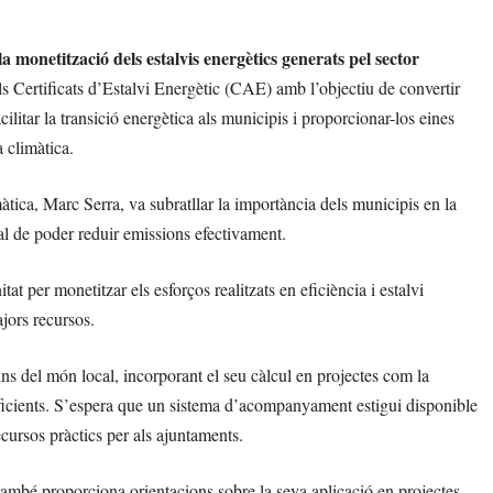
 monetització dels estalvis energètics generats pel sector
ls Certificats d’Estalvi Energètic (CAE) amb l’objectiu de convertir
ilitar la transició energètica als municipis i proporcionar-los eines
 climàtica.
àtica, Marc Serra, va subratllar la importància dels municipis en la
 tal de poder reduir emissions efectivament.
t per monetitzar els esforços realitzats en eficiència i estalvi
jors recursos.
ns del món local, incorporant el seu càlcul en projectes com la
 eficients. S’espera que un sistema d’acompanyament estigui disponible
recursos pràctics per als ajuntaments.
mbé proporciona orientacions sobre la seva aplicació en projectes