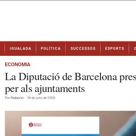
N
IGUALADA
POLÍTICA
SUCCESSOS
ESPORTS
o
t
í
ECONOMIA
c
La Diputació de Barcelona prese
i
e
per als ajuntaments
s
d
Por
Redacció
-
18 de juny de 2026
e
I
g
u
a
l