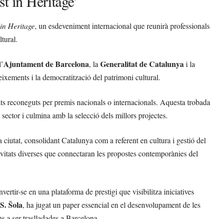
st in Heritage’
in Heritage
, un esdeveniment internacional que reunirà professionals
tural.
Ajuntament de Barcelona
Generalitat de Catalunya
l’
, la
i la
eixements i la democratització del patrimoni cultural.
ats reconeguts per premis nacionals o internacionals. Aquesta trobada
sector i culmina amb la selecció dels millors projectes.
 ciutat, consolidant Catalunya com a referent en cultura i gestió del
tivitats diverses que connectaran les propostes contemporànies del
vertir-se en una plataforma de prestigi que visibilitza iniciatives
S. Šola
, ha jugat un paper essencial en el desenvolupament de les
s a ser traslladades a Barcelona.