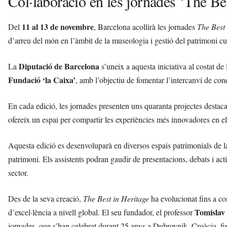
Col·laboració en les jornades ‘The Be
11 al 13 de novembre
Del
, Barcelona acollirà les jornades
The Best 
d’arreu del món en l’àmbit de la museologia i gestió del patrimoni cul
Diputació de Barcelona
La
s’uneix a aquesta iniciativa al costat de 
Fundació ‘la Caixa’
, amb l’objectiu de fomentar l’intercanvi de con
En cada edició, les jornades presenten uns quaranta projectes destac
ofereix un espai per compartir les experiències més innovadores en el 
Aquesta edició es desenvoluparà en diversos espais patrimonials de la
patrimoni. Els assistents podran gaudir de presentacions, debats i ac
sector.
Des de la seva creació,
The Best in Heritage
ha evolucionat fins a con
Tomislav 
d’excel·lència a nivell global. El seu fundador, el professor
jornades, que s’han celebrat durant 25 anys a Dubrovnik, Croàcia, fin