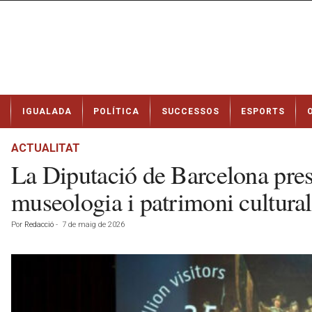
N
IGUALADA
POLÍTICA
SUCCESSOS
ESPORTS
o
t
í
ACTUALITAT
c
La Diputació de Barcelona prese
i
e
museologia i patrimoni cultural
s
d
Por
Redacció
-
7 de maig de 2026
e
I
g
u
a
l