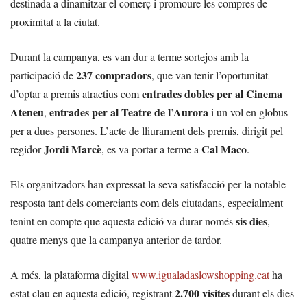
destinada a dinamitzar el comerç i promoure les compres de
proximitat a la ciutat.
Durant la campanya, es van dur a terme sortejos amb la
237 compradors
participació de
, que van tenir l’oportunitat
entrades dobles per al Cinema
d’optar a premis atractius com
Ateneu
entrades per al Teatre de l’Aurora
,
i un vol en globus
per a dues persones. L’acte de lliurament dels premis, dirigit pel
Jordi Marcè
Cal Maco
regidor
, es va portar a terme a
.
Els organitzadors han expressat la seva satisfacció per la notable
resposta tant dels comerciants com dels ciutadans, especialment
sis dies
tenint en compte que aquesta edició va durar només
,
quatre menys que la campanya anterior de tardor.
A més, la plataforma digital
www.igualadaslowshopping.cat
ha
2.700 visites
estat clau en aquesta edició, registrant
durant els dies