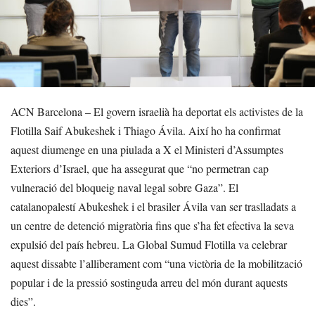
ACN Barcelona – El govern israelià ha deportat els activistes de la
Flotilla Saif Abukeshek i Thiago Ávila. Així ho ha confirmat
aquest diumenge en una piulada a X el Ministeri d’Assumptes
Exteriors d’Israel, que ha assegurat que “no permetran cap
vulneració del bloqueig naval legal sobre Gaza”. El
catalanopalestí Abukeshek i el brasiler Ávila van ser traslladats a
un centre de detenció migratòria fins que s’ha fet efectiva la seva
expulsió del país hebreu. La Global Sumud Flotilla va celebrar
aquest dissabte l’alliberament com “una victòria de la mobilització
popular i de la pressió sostinguda arreu del món durant aquests
dies”.