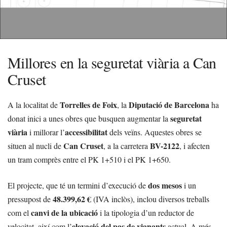
Millores en la seguretat viària a Can
Cruset
Torrelles de Foix
Diputació de Barcelona
A la localitat de
, la
ha
seguretat
donat inici a unes obres que busquen augmentar la
viària
accessibilitat
i millorar l’
dels veïns. Aquestes obres se
Can Cruset
BV-2122
situen al nucli de
, a la carretera
, i afecten
un tram comprès entre el PK 1+510 i el PK 1+650.
dos mesos
El projecte, que té un termini d’execució de
i un
48.399,62 €
pressupost de
(IVA inclòs), inclou diversos treballs
canvi de la ubicació
com el
i la tipologia d’un reductor de
elevació del pas de vianants
velocitat, així com l’
actual. A més,