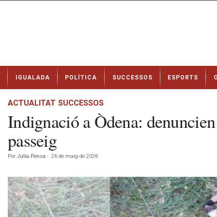
N
IGUALADA
POLÍTICA
SUCCESSOS
ESPORTS
o
t
í
ACTUALITAT
SUCCESSOS
c
Indignació a Òdena: denuncien 
i
e
passeig
s
d
Por
Júlia Ponsa
-
26 de maig de 2026
e
I
g
u
a
l