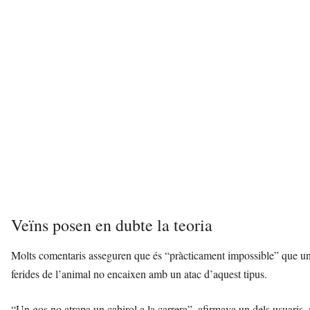
Veïns posen en dubte la teoria
Molts comentaris asseguren que és “pràcticament impossible” que un 
ferides de l’animal no encaixen amb un atac d’aquest tipus.
“Un gos no atrapa un cabirol a la carrera”, afirmava un dels usuaris, 