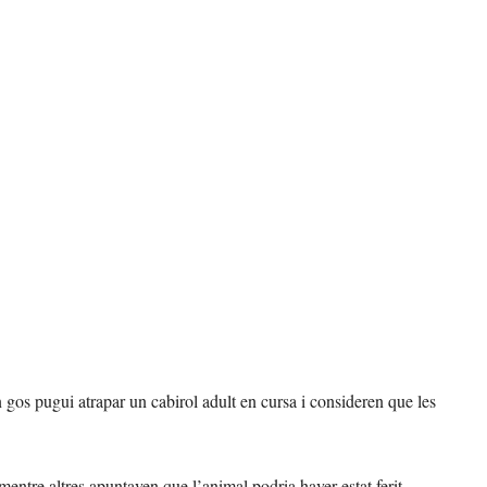
gos pugui atrapar un cabirol adult en cursa i consideren que les
mentre altres apuntaven que l’animal podria haver estat ferit