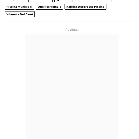
Piscina Municipal
Queixes Veïnals
Rajoles Despreses Piscina
Vilanova Del Camí
- Publicitat -