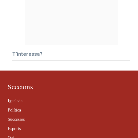
T’interessa?
Seccions
Igualada
Política
Successos
Esports
Oci