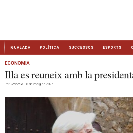
N
IGUALADA
POLÍTICA
SUCCESSOS
ESPORTS
o
t
í
ECONOMIA
c
Illa es reuneix amb la preside
i
e
Por
Redacció
-
8 de maig de 2026
s
d
e
I
g
u
a
l