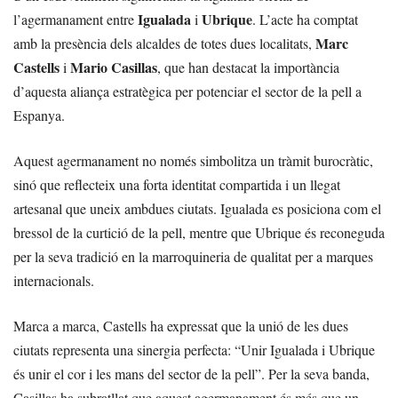
Igualada
Ubrique
l’agermanament entre
i
. L’acte ha comptat
Marc
amb la presència dels alcaldes de totes dues localitats,
Castells
Mario Casillas
i
, que han destacat la importància
d’aquesta aliança estratègica per potenciar el sector de la pell a
Espanya.
Aquest agermanament no només simbolitza un tràmit burocràtic,
sinó que reflecteix una forta identitat compartida i un llegat
artesanal que uneix ambdues ciutats. Igualada es posiciona com el
bressol de la curtició de la pell, mentre que Ubrique és reconeguda
per la seva tradició en la marroquineria de qualitat per a marques
internacionals.
Marca a marca, Castells ha expressat que la unió de les dues
ciutats representa una sinergia perfecta: “Unir Igualada i Ubrique
és unir el cor i les mans del sector de la pell”. Per la seva banda,
Casillas ha subratllat que aquest agermanament és més que un