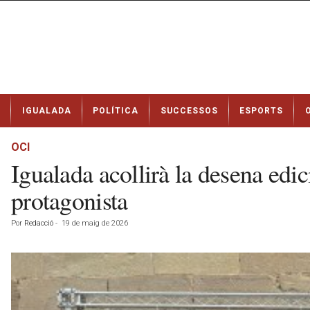
N
IGUALADA
POLÍTICA
SUCCESSOS
ESPORTS
o
t
í
OCI
c
Igualada acollirà la desena edi
i
e
protagonista
s
d
Por
Redacció
-
19 de maig de 2026
e
I
g
u
a
l