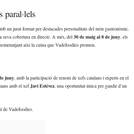
 paral·lels
amb un jurat format per destacades personalitats del món gastronòmic.
30 de maig al 8 de juny
la seva cobertura en directe. A més, del
, els
s, homenatjant així la cuina que Vadefoodies promou.
de juny
, amb la participació de renom de xefs catalans i experts en el
Javi Estévez
 mans amb el xef
, una oportunitat única per gaudir d’un
al de Vadefoodies.