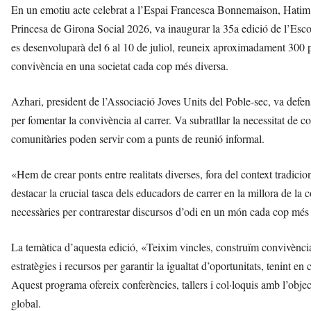
En un emotiu acte celebrat a l’Espai Francesca Bonnemaison, Hatim 
Princesa de Girona Social 2026, va inaugurar la 35a edició de l’Esc
es desenvoluparà del 6 al 10 de juliol, reuneix aproximadament 300 pr
convivència en una societat cada cop més diversa.
Azhari, president de l’Associació Joves Units del Poble-sec, va defens
per fomentar la convivència al carrer. Va subratllar la necessitat de con
comunitàries poden servir com a punts de reunió informal.
«Hem de crear ponts entre realitats diverses, fora del context tradicio
destacar la crucial tasca dels educadors de carrer en la millora de la 
necessàries per contrarestar discursos d’odi en un món cada cop més
La temàtica d’aquesta edició, «Teixim vincles, construïm convivència:
estratègies i recursos per garantir la igualtat d’oportunitats, tenint en 
Aquest programa ofereix conferències, tallers i col·loquis amb l’obje
global.