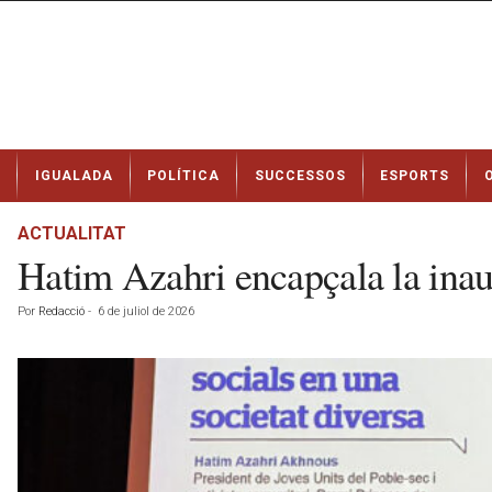
N
IGUALADA
POLÍTICA
SUCCESSOS
ESPORTS
o
t
í
ACTUALITAT
c
Hatim Azahri encapçala la inau
i
e
Por
Redacció
-
6 de juliol de 2026
s
d
e
I
g
u
a
l