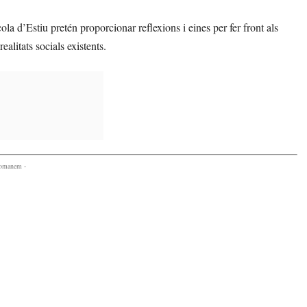
ola d’Estiu pretén proporcionar reflexions i eines per fer front als
ealitats socials existents.
comanem -