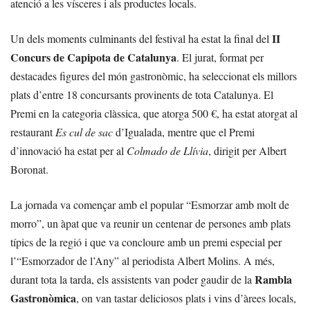
atenció a les vísceres i als productes locals.
II
Un dels moments culminants del festival ha estat la final del
Concurs de Capipota de Catalunya
. El jurat, format per
destacades figures del món gastronòmic, ha seleccionat els millors
plats d’entre 18 concursants provinents de tota Catalunya. El
Premi en la categoria clàssica, que atorga 500 €, ha estat atorgat al
restaurant
Es cul de sac
d’Igualada, mentre que el Premi
d’innovació ha estat per al
Colmado de Llívia
, dirigit per Albert
Boronat.
La jornada va començar amb el popular “Esmorzar amb molt de
morro”, un àpat que va reunir un centenar de persones amb plats
típics de la regió i que va concloure amb un premi especial per
l’“Esmorzador de l’Any” al periodista Albert Molins. A més,
Rambla
durant tota la tarda, els assistents van poder gaudir de la
Gastronòmica
, on van tastar deliciosos plats i vins d’àrees locals,