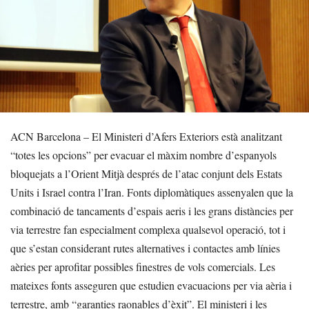
ACN Barcelona – El Ministeri d’Afers Exteriors està analitzant
“totes les opcions” per evacuar el màxim nombre d’espanyols
bloquejats a l’Orient Mitjà després de l’atac conjunt dels Estats
Units i Israel contra l’Iran. Fonts diplomàtiques assenyalen que la
combinació de tancaments d’espais aeris i les grans distàncies per
via terrestre fan especialment complexa qualsevol operació, tot i
que s’estan considerant rutes alternatives i contactes amb línies
aèries per aprofitar possibles finestres de vols comercials. Les
mateixes fonts asseguren que estudien evacuacions per via aèria i
terrestre, amb “garanties raonables d’èxit”. El ministeri i les