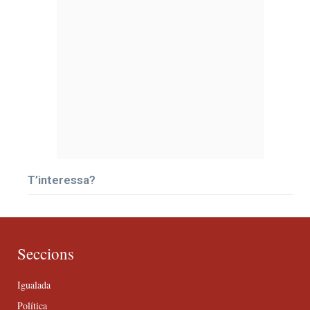
T’interessa?
Seccions
Igualada
Política