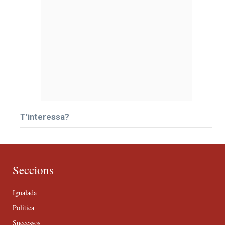
T’interessa?
Seccions
Igualada
Política
Successos