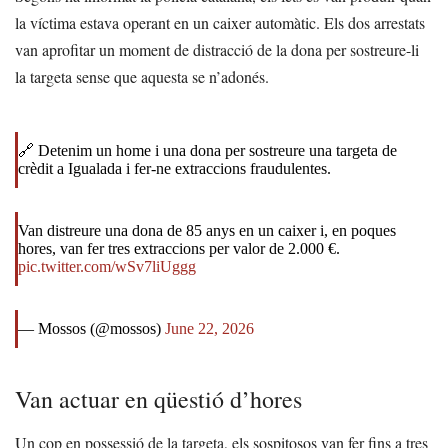
la víctima estava operant en un caixer automàtic. Els dos arrestats
van aprofitar un moment de distracció de la dona per sostreure-li
la targeta sense que aquesta se n’adonés.
🔗 Detenim un home i una dona per sostreure una targeta de
crèdit a Igualada i fer-ne extraccions fraudulentes.
Van distreure una dona de 85 anys en un caixer i, en poques
hores, van fer tres extraccions per valor de 2.000 €.
pic.twitter.com/wSv7liUggg
— Mossos (@mossos)
June 22, 2026
Van actuar en qüestió d’hores
Un cop en possessió de la targeta, els sospitosos van fer fins a tres