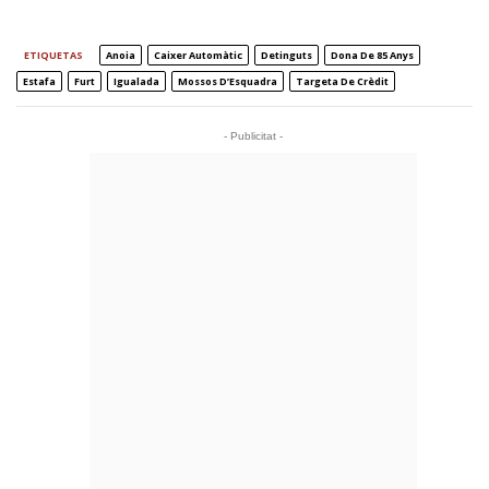
ETIQUETAS
Anoia
Caixer Automàtic
Detinguts
Dona De 85 Anys
Estafa
Furt
Igualada
Mossos D’Esquadra
Targeta De Crèdit
- Publicitat -