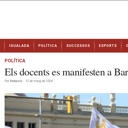
N
IGUALADA
POLÍTICA
SUCCESSOS
ESPORTS
o
t
í
POLÍTICA
c
Els docents es manifesten a Bar
i
e
Por
Redacció
-
12 de maig de 2026
s
d
e
I
g
u
a
l