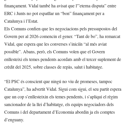
finançament. Vidal també ha avisat que l'”eterna disputa” entre
ERC i Junts no pot espatllar un “bon” finançament per a
Catalunya i l’Estat.
Els Comuns confien que les negociacions pels pressupostos del
Govern per al 2026 comencin el gener. “Tant de bo”, ha remarcat
Vidal, que espera que les converses s’iniciïn “al més aviat
possible”. Abans, però, els Comuns volen que el Govern
enllesteixi els temes pendents acordats amb el tercer suplement de
crèdit del 2025, sobre classes de repàs, salut i habitatge.
“El PSC és conscient que ningú no viu de promeses, tampoc
Catalunya”, ha advertit Vidal. Sigui com sigui, el seu partit espera
que un cop s’enllesteixin els temes pendents, i s’apliqui el règim
sancionador de la llei d’habitatge, els equips negociadors dels
Comuns i del departament d’Economia abordin ja els comptes
d’enguany.