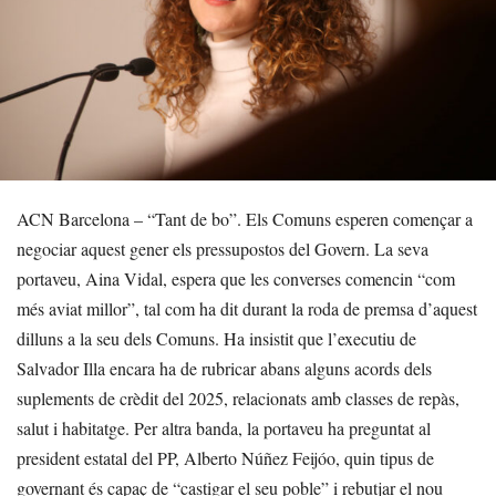
ACN Barcelona – “Tant de bo”. Els Comuns esperen començar a
negociar aquest gener els pressupostos del Govern. La seva
portaveu, Aina Vidal, espera que les converses comencin “com
més aviat millor”, tal com ha dit durant la roda de premsa d’aquest
dilluns a la seu dels Comuns. Ha insistit que l’executiu de
Salvador Illa encara ha de rubricar abans alguns acords dels
suplements de crèdit del 2025, relacionats amb classes de repàs,
salut i habitatge. Per altra banda, la portaveu ha preguntat al
president estatal del PP, Alberto Núñez Feijóo, quin tipus de
governant és capaç de “castigar el seu poble” i rebutjar el nou