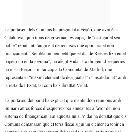
La portaveu dels Comuns ha preguntat a Feijóo, que avui és a
Catalunya, quin tipus de governant és capaç de “castigar el seu
poble” rebutjant l’augment de recursos que aportaria el nou
finançament. “Sembla un nen petit que el dia de Reis es fixa en el
paper i no en la joguina”, ha afegit Vidal. La dirigent d’esquerres
ha instat Feijóo a mirar cap a la Comunitat de Madrid, que
representa el “màxim element de desigualtat” i “insolidaritat” amb
la resta de l’Estat, tal com ha subratllat Vidal.
La portaveu del partit ha explicat que mantindran reunions amb
Sumar i altres forces d’esquerres per alinear-les a favor del nou
sistema de finançament. En aquesta línia, Vidal ha detallat que els
Comuns demanaran que el terra fiscal sigui un element a tenir en
compte, així com l’increment del cost de la vida, en la nova llei.