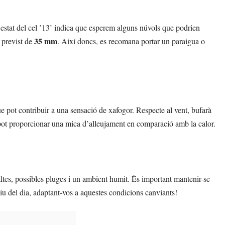
l’estat del cel ’13’ indica que esperem alguns núvols que podrien
35 mm
t previst de
. Així doncs, es recomana portar un paraigua o
ue pot contribuir a una sensació de xafogor. Respecte al vent, bufarà
 pot proporcionar una mica d’alleujament en comparació amb la calor.
ltes, possibles pluges i un ambient humit. És important mantenir-se
udiu del dia, adaptant-vos a aquestes condicions canviants!