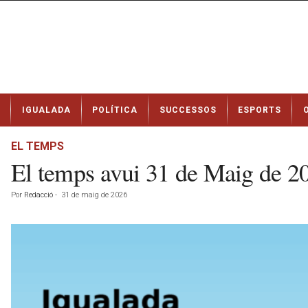
N
IGUALADA
POLÍTICA
SUCCESSOS
ESPORTS
o
t
í
EL TEMPS
c
El temps avui 31 de Maig de 
i
e
Por
Redacció
-
31 de maig de 2026
s
d
e
I
g
u
a
l