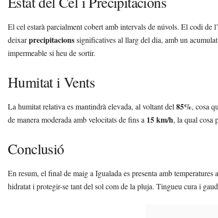
Estat del Cel i Precipitacions
El cel estarà parcialment cobert amb intervals de núvols. El codi de 
precipitacions
deixar
significatives al llarg del dia, amb un acumula
impermeable si heu de sortir.
Humitat i Vents
85%
La humitat relativa es mantindrà elevada, al voltant del
, cosa q
15 km/h
de manera moderada amb velocitats de fins a
, la qual cosa
Conclusió
En resum, el final de maig a Igualada es presenta amb temperatures a
hidratat i protegir-se tant del sol com de la pluja. Tingueu cura i ga