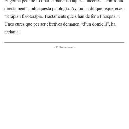
El germà petit de l’Omar té diabetis i aquesta incertesa “confronta
directament” amb aquesta patologia. Ayaou ha dit que requereixen
“teràpia i fisioteràpia. Tractaments que s’han de fer a l’hospital”.
Unes cures que per ser efectives demanen “d’un domicili”, ha
reclamat.
- Et Recomanem -