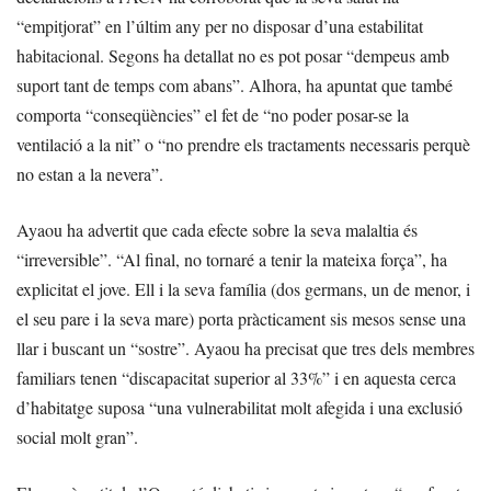
“empitjorat” en l’últim any per no disposar d’una estabilitat
habitacional. Segons ha detallat no es pot posar “dempeus amb
suport tant de temps com abans”. Alhora, ha apuntat que també
comporta “conseqüències” el fet de “no poder posar-se la
ventilació a la nit” o “no prendre els tractaments necessaris perquè
no estan a la nevera”.
Ayaou ha advertit que cada efecte sobre la seva malaltia és
“irreversible”. “Al final, no tornaré a tenir la mateixa força”, ha
explicitat el jove. Ell i la seva família (dos germans, un de menor, i
el seu pare i la seva mare) porta pràcticament sis mesos sense una
llar i buscant un “sostre”. Ayaou ha precisat que tres dels membres
familiars tenen “discapacitat superior al 33%” i en aquesta cerca
d’habitatge suposa “una vulnerabilitat molt afegida i una exclusió
social molt gran”.