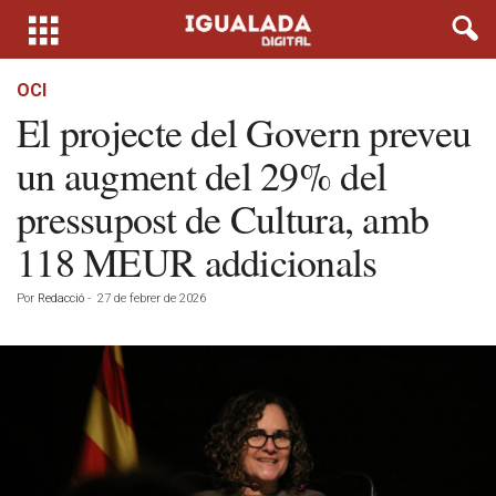
OCI
El projecte del Govern preveu
un augment del 29% del
pressupost de Cultura, amb
118 MEUR addicionals
Por
Redacció
-
27 de febrer de 2026