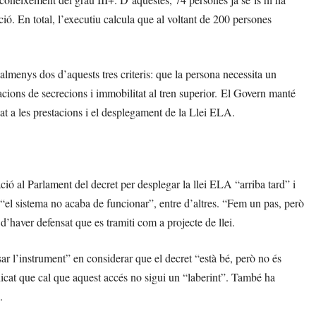
tació. En total, l’executiu calcula que al voltant de 200 persones
almenys dos d’aquests tres criteris: que la persona necessita un
iracions de secrecions i immobilitat al tren superior. El Govern manté
at a les prestacions i el desplegament de la Llei ELA.
ció al Parlament del decret per desplegar la llei ELA “arriba tard” i
“el sistema no acaba de funcionar”, entre d’altres. “Fem un pas, però
 d’haver defensat que es tramiti com a projecte de llei.
r l’instrument” en considerar que el decret “està bé, però no és
ndicat que cal que aquest accés no sigui un “laberint”. També ha
.