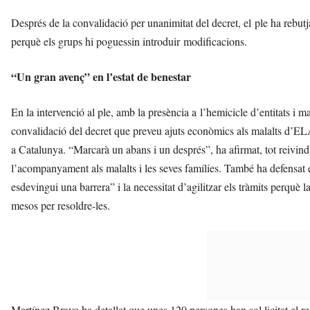
Després de la convalidació per unanimitat del decret, el ple ha rebutj
perquè els grups hi poguessin introduir modificacions.
“Un gran avenç” en l’estat de benestar
En la intervenció al ple, amb la presència a l’hemicicle d’entitats i m
convalidació del decret que preveu ajuts econòmics als malalts d’E
a Catalunya. “Marcarà un abans i un després”, ha afirmat, tot reivin
l’acompanyament als malalts i les seves famílies. També ha defensat 
esdevingui una barrera” i la necessitat d’agilitzar els tràmits perquè l
mesos per resoldre-les.
Martínez Bravo ha detallat que unes 120 persones han sol·licitat el r