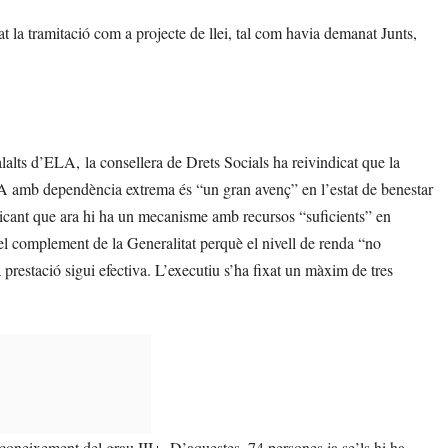
at la tramitació com a projecte de llei, tal com havia demanat Junts,
alalts d’ELA, la consellera de Drets Socials ha reivindicat que la
LA amb dependència extrema és “un gran avenç” en l’estat de benestar
dicant que ara hi ha un mecanisme amb recursos “suficients” en
el complement de la Generalitat perquè el nivell de renda “no
a prestació sigui efectiva. L’executiu s’ha fixat un màxim de tres
econeixement del grau III+. D’aquestes, 74 persones ja se’ls hi ha