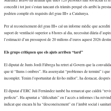
concedit i tot just s’estan tancant els tràmits perquè els arribi la pres
podrien complir els requisits del grau III+ a Catalunya.
Per al reconeixement del grau III+ cal un informe mèdic que acrediti 
suport de ventilació superior a 8 hores al dia, necessitat diària d’asp
l’estimació d’un pressupost de 20 milions d’euros aquest 2026 destin
Els grups critiquen que els ajuts arriben “tard”
El diputat de Junts Jordi Fàbrega ha retret al Govern que la convalida
que té “llums i ombres”. Ha assenyalat “problemes de termini” i que 
incomplet. Tenim l’oportunitat de fer-ho millor”, ha destacat, després
El diputat d’ERC Juli Fernàndez també ha remarcat que caldrà “revisa
perfecte”. Ha apuntat a “dificultats” en l’accés a informes i ha reivi
indicat que encara hi ha “desconeixement” en l’àmbit social i sanitari