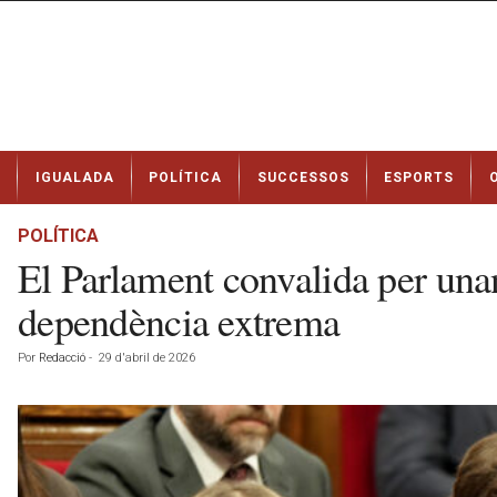
N
IGUALADA
POLÍTICA
SUCCESSOS
ESPORTS
o
t
í
POLÍTICA
c
El Parlament convalida per una
i
e
dependència extrema
s
d
Por
Redacció
-
29 d'abril de 2026
e
I
g
u
a
l