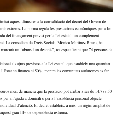
itat aquest dimecres a la convalidació del decret del Govern de
ents extrems. La norma regula les prestacions econòmiques per a les
a del finançament previst per la llei estatal, un complement
servei. La consellera de Drets Socials, Mònica Martínez Bravo, ha
marcarà un “abans i un després”, tot especificant que 74 persones ja
nal als ajuts previstos a la llei estatal, que estableix una quantitat
 l’Estat en finança el 50%, mentre les comunitats autònomes es fan
 euros més, de manera que la prestació pot arribar a ser de 14.788,50
 per a l’ajuda a domicili o per a l’assistència personal objecte
 individual d’atenció. El decret estableix, a més, un règim ampliat de
 aquest grau III+ de dependència extrema.