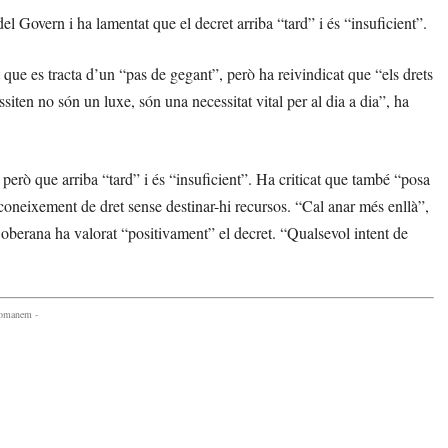
del Govern i ha lamentat que el decret arriba “tard” i és “insuficient”.
ue es tracta d’un “pas de gegant”, però ha reivindicat que “els drets
siten no són un luxe, són una necessitat vital per al dia a dia”, ha
però que arriba “tard” i és “insuficient”. Ha criticat que també “posa
coneixement de dret sense destinar-hi recursos. “Cal anar més enllà”,
oberana ha valorat “positivament” el decret. “Qualsevol intent de
comanem -