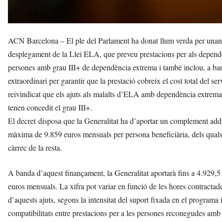
ACN Barcelona – El ple del Parlament ha donat llum verda per unanim
desplegament de la Llei ELA, que preveu prestacions per als depend
persones amb grau III+ de dependència extrema i també inclou, a band
extraordinari per garantir que la prestació cobreix el cost total del 
reivindicat que els ajuts als malalts d’ELA amb dependència extrema 
tenen concedit el grau III+.
El decret disposa que la Generalitat ha d’aportar un complement addicio
màxima de 9.859 euros mensuals per persona beneficiària, dels quals
càrrec de la resta.
A banda d’aquest finançament, la Generalitat aportarà fins a 4.929,5
euros mensuals. La xifra pot variar en funció de les hores contractades
d’aquests ajuts, segons la intensitat del suport fixada en el programa
compatibilitats entre prestacions per a les persones reconegudes amb