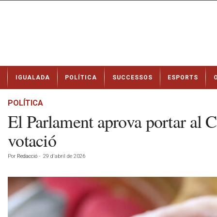
N
IGUALADA
POLÍTICA
SUCCESSOS
ESPORTS
o
t
í
POLÍTICA
c
El Parlament aprova portar al Co
i
e
votació
s
d
Por
Redacció
-
29 d'abril de 2026
e
I
g
u
a
l