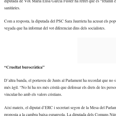
diputada de Vox María Elisa García Fuster ha retret que es “retallin el
sanitàries.
Com a resposta, la diputada del PSC Sara Jaurrieta ha acusat els popula
vegada que ha informat del vot diferenciat dins dels socialistes.
“Crueltat burocràtica”
D’altra banda, el portaveu de Junts al Parlament ha recordat que no s’
més àgil. “No hi ha res més cristià que defensar els drets de les person
vincular-ho amb els valors cristians.
Així mateix, el diputat d’ERC i secretari segon de la Mesa del Parlam
proposta a la cambra baixa espanyola. La diputada dels Comuns Núria