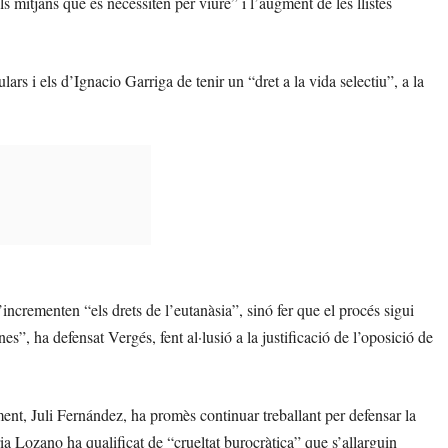
s mitjans que es necessiten per viure” i l’augment de les llistes
rs i els d’Ignacio Garriga de tenir un “dret a la vida selectiu”, a la
incrementen “els drets de l’eutanàsia”, sinó fer que el procés sigui
es”, ha defensat Vergés, fent al·lusió a la justificació de l’oposició de
ent, Juli Fernández, ha promès continuar treballant per defensar la
 Lozano ha qualificat de “crueltat burocràtica” que s’allarguin