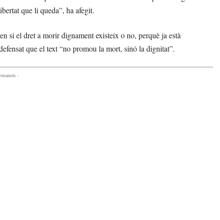
bertat que li queda”, ha afegit.
en si el dret a morir dignament existeix o no, perquè ja està
fensat que el text “no promou la mort, sinó la dignitat”.
comanem -