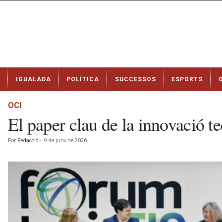
N
IGUALADA
POLÍTICA
SUCCESSOS
ESPORTS
o
t
í
OCI
c
El paper clau de la innovació tec
i
e
Por
Redacció
-
9 de juny de 2026
s
d
e
I
g
u
a
l