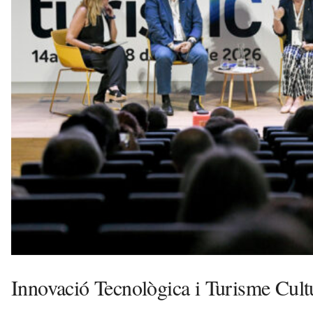
a
d
a
a
v
u
i
Innovació Tecnològica i Turisme Cult