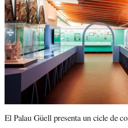
a
d
a
a
v
u
i
El Palau Güell presenta un cicle de c