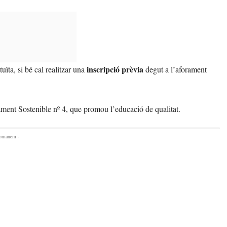
inscripció prèvia
uïta, si bé cal realitzar una
degut a l’aforament
ment Sostenible nº 4, que promou l’educació de qualitat.
comanem -