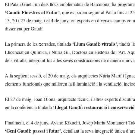
El Palau Güell, un dels llocs emblemàtics de Barcelona, ha programa
‘Gaudí: Finestres al Futur’
, que es poden seguir al Palau fins al 2
13, 20 i 27 de maig, i el 4 de juny, on experts en diversos camps com
dissenyat per Gaudí.
‘Llum Gaudí: vitralls’
La primera de les xerrades, titulada
, tindrà 
Llicenciat en Química, i Núria Gil, Doctora en Història de l’Art. Aq
dels vitralls, integrant-los a les seves construccions de manera innov
A la següent sessió, el 20 de maig, els arquitectes Núria Martí i Igna
elements funcionals que milloren la il·luminació i la ventilació, inclo
El 27 de maig, Joan Olona, arquitecte tècnic, i altres experts discutir
‘Llegat Gaudí: restauració i conservació
en la conferència titulada
Finalment, el 4 de juny, Ayano Kikuchi, Josep Maria Montaner i T
‘Geni Gaudí: passat i futur’
, detallant la seva integració única d’art