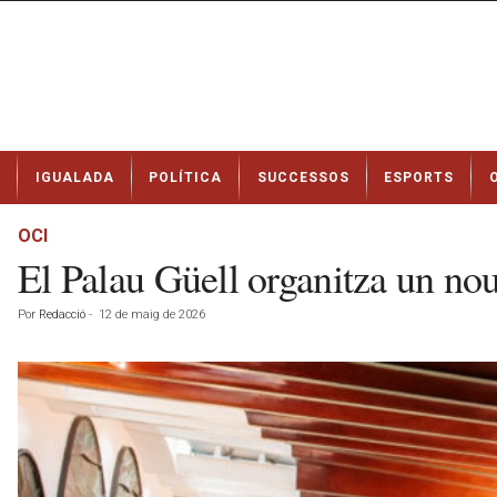
N
IGUALADA
POLÍTICA
SUCCESSOS
ESPORTS
o
t
í
OCI
c
El Palau Güell organitza un nou
i
e
Por
Redacció
-
12 de maig de 2026
s
d
e
I
g
u
a
l