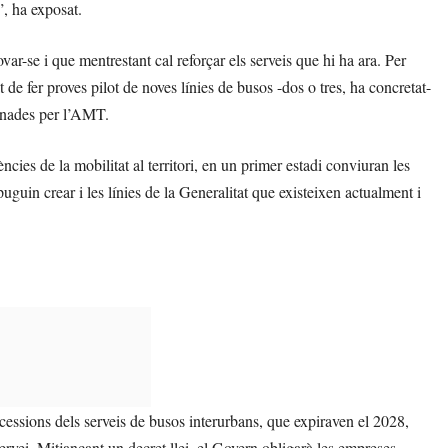
”, ha exposat.
ar-se i que mentrestant cal reforçar els serveis que hi ha ara. Per
 de fer proves pilot de noves línies de busos -dos o tres, ha concretat-
ionades per l’AMT.
es de la mobilitat al territori, en un primer estadi conviuran les
puguin crear i les línies de la Generalitat que existeixen actualment i
ncessions dels serveis de busos interurbans, que expiraven el 2028,
servei. Mitjançant un decret llei, el Govern obligarà les empreses