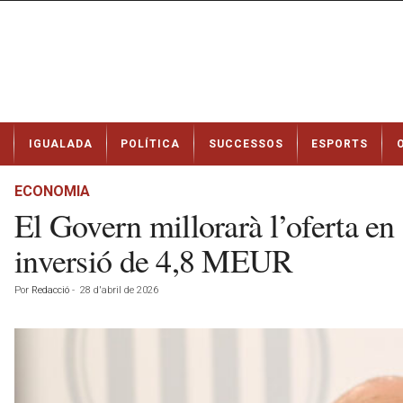
N
IGUALADA
POLÍTICA
SUCCESSOS
ESPORTS
o
t
í
ECONOMIA
c
El Govern millorarà l’oferta e
i
e
inversió de 4,8 MEUR
s
d
Por
Redacció
-
28 d'abril de 2026
e
I
g
u
a
l