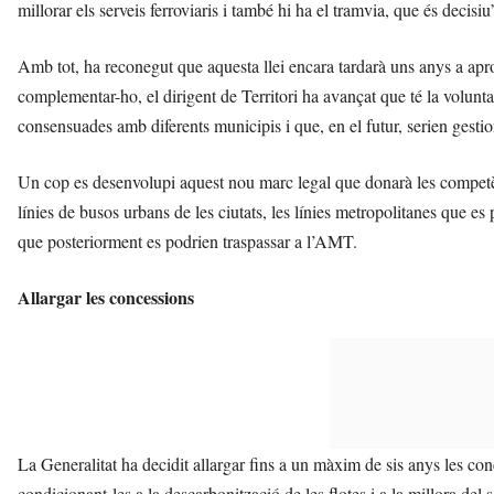
millorar els serveis ferroviaris i també hi ha el tramvia, que és decisiu
Amb tot, ha reconegut que aquesta llei encara tardarà uns anys a aprov
complementar-ho, el dirigent de Territori ha avançat que té la voluntat
consensuades amb diferents municipis i que, en el futur, serien gest
Un cop es desenvolupi aquest nou marc legal que donarà les competènci
línies de busos urbans de les ciutats, les línies metropolitanes que es 
que posteriorment es podrien traspassar a l’AMT.
Allargar les concessions
La Generalitat ha decidit allargar fins a un màxim de sis anys les co
condicionant-les a la descarbonització de les flotes i a la millora del 