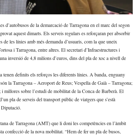
nes d’autobusos de la demarcació de Tarragona en el marc del segon
aprovat aquest dimarts. Els serveis regulars es reforçaran per absorbir
nes de les línies amb més demanda d’usuaris, com la que uneix
tosa i Tarragona, entre altres. El secretari d’Infraestructures i
na inversió de 4,8 milions d’euros, dins del pla de xoc a nivell de
 tenen definits els reforços les diferents línies. A banda, enguany
com són la Tarragona – Aeroport de Reus; Vespella de Gaià – Tarragona;
i millores sobre l’estudi de mobilitat de la Conca de Barberà. El
’un pla de serveis del transport públic de viatgers que s’està
a Diputació.
olitana de Tarragona (AMT) que li doni les competències en l’àmbit
esta confecció de la nova mobilitat. “Hem de fer un pla de busos,