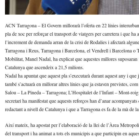
ACN Tarragona – El Govern millorarà l’oferta en 22 línies interurba
pla de xoc per reforçar el transport de viatgers per carretera i que ha 
l’increment de demanda arran de la crisi de Rodalies i afectarà algu
Tarragona i Reus, Tarragona i Barcelona, el Vendrell i Barcelona o Tor
Mobilitat, Manel Nadal, ha explicat que aquestes millores suposaran u
Catalunya que ascendeix a 21,5 milions.
Nadal ha apuntat que aquest pla s’executarà durant aquest any i que ja
també s’actuarà en millorar altres línies que ja estaven previstes, 
Salou – La Pineda – Tarragona; L’Hospitalet de l’Infant – Mont-roig; 
secretari ha manifestat que aquests reforços han d’anar acompanyats d
redactant a nivell de Catalunya i que a Tarragona es fa de la mà de l
Així mateix, ha apostat per l’elaboració de la llei de l’Àrea Metrop
del transport i ha animat a tots els municipis a que participin en aqu