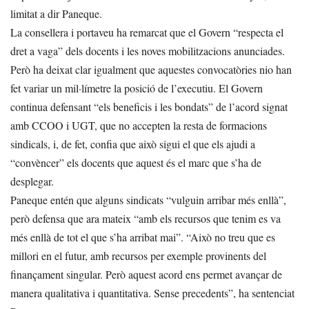
limitat a dir Paneque.
La consellera i portaveu ha remarcat que el Govern “respecta el
dret a vaga” dels docents i les noves mobilitzacions anunciades.
Però ha deixat clar igualment que aquestes convocatòries nio han
fet variar un mil·límetre la posició de l’executiu. El Govern
continua defensant “els beneficis i les bondats” de l’acord signat
amb CCOO i UGT, que no accepten la resta de formacions
sindicals, i, de fet, confia que això sigui el que els ajudi a
“convèncer” els docents que aquest és el marc que s’ha de
desplegar.
Paneque entén que alguns sindicats “vulguin arribar més enllà”,
però defensa que ara mateix “amb els recursos que tenim es va
més enllà de tot el que s’ha arribat mai”. “Això no treu que es
millori en el futur, amb recursos per exemple provinents del
finançament singular. Però aquest acord ens permet avançar de
manera qualitativa i quantitativa. Sense precedents”, ha sentenciat