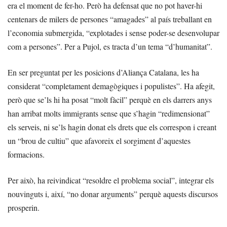
era el moment de fer-ho. Però ha defensat que no pot haver-hi
centenars de milers de persones “amagades” al país treballant en
l’economia submergida, “explotades i sense poder-se desenvolupar
com a persones”. Per a Pujol, es tracta d’un tema “d’humanitat”.
En ser preguntat per les posicions d’Aliança Catalana, les ha
considerat “completament demagògiques i populistes”. Ha afegit,
però que se’ls hi ha posat “molt fàcil” perquè en els darrers anys
han arribat molts immigrants sense que s’hagin “redimensionat”
els serveis, ni se’ls hagin donat els drets que els correspon i creant
un “brou de cultiu” que afavoreix el sorgiment d’aquestes
formacions.
Per això, ha reivindicat “resoldre el problema social”, integrar els
nouvinguts i, així, “no donar arguments” perquè aquests discursos
prosperin.