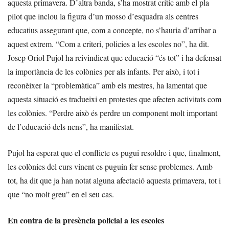
aquesta primavera. D’altra banda, s’ha mostrat crític amb el pla
pilot que inclou la figura d’un mosso d’esquadra als centres
educatius assegurant que, com a concepte, no s’hauria d’arribar a
aquest extrem. “Com a criteri, policies a les escoles no”, ha dit.
Josep Oriol Pujol ha reivindicat que educació “és tot” i ha defensat
la importància de les colònies per als infants. Per això, i tot i
reconèixer la “problemàtica” amb els mestres, ha lamentat que
aquesta situació es tradueixi en protestes que afecten activitats com
les colònies. “Perdre això és perdre un component molt important
de l’educació dels nens”, ha manifestat.
Pujol ha esperat que el conflicte es pugui resoldre i que, finalment,
les colònies del curs vinent es puguin fer sense problemes. Amb
tot, ha dit que ja han notat alguna afectació aquesta primavera, tot i
que “no molt greu” en el seu cas.
En contra de la presència policial a les escoles