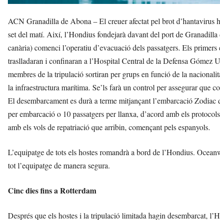
ACN Granadilla de Abona – El creuer afectat pel brot d’hantavirus ha
set del matí. Així, l’Hondius fondejarà davant del port de Granadilla 
canària) comenci l’operatiu d’evacuació dels passatgers. Els primers 
traslladaran i confinaran a l’Hospital Central de la Defensa Gómez Ul
membres de la tripulació sortiran per grups en funció de la nacionalit
la infraestructura marítima. Se’ls farà un control per assegurar que 
El desembarcament es durà a terme mitjançant l’embarcació Zodiac d
per embarcació o 10 passatgers per llanxa, d’acord amb els protocols
amb els vols de repatriació que arribin, començant pels espanyols.
L’equipatge de tots els hostes romandrà a bord de l’Hondius. Oceanwi
tot l’equipatge de manera segura.
Cinc dies fins a Rotterdam
Després que els hostes i la tripulació limitada hagin desembarcat, l’