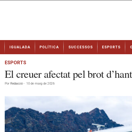
N
IGUALADA
POLÍTICA
SUCCESSOS
ESPORTS
o
t
í
ESPORTS
c
El creuer afectat pel brot d’hant
i
e
Por
Redacció
-
10 de maig de 2026
s
d
e
I
g
u
a
l