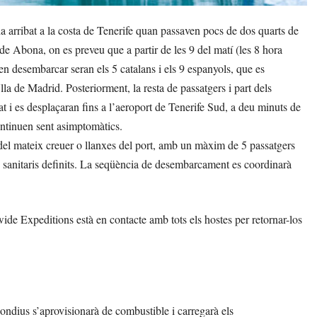
 arribat a la costa de Tenerife quan passaven pocs de dos quarts de
de Abona, on es preveu que a partir de les 9 del matí (les 8 hora
en desembarcar seran els 5 catalans i els 9 espanyols, que es
la de Madrid. Posteriorment, la resta de passatgers i part dels
at i es desplaçaran fins a l’aeroport de Tenerife Sud, a deu minuts de
continuen sent asimptomàtics.
el mateix creuer o llanxes del port, amb un màxim de 5 passatgers
 sanitaris definits. La seqüència de desembarcament es coordinarà
de Expeditions està en contacte amb tots els hostes per retornar-los
Hondius s’aprovisionarà de combustible i carregarà els