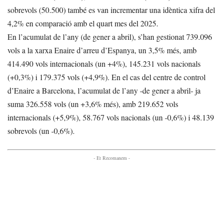
sobrevols (50.500) també es van incrementar una idèntica xifra del
4,2% en comparació amb el quart mes del 2025.
En l’acumulat de l’any (de gener a abril), s’han gestionat 739.096
vols a la xarxa Enaire d’arreu d’Espanya, un 3,5% més, amb
414.490 vols internacionals (un +4%), 145.231 vols nacionals
(+0,3%) i 179.375 vols (+4,9%). En el cas del centre de control
d’Enaire a Barcelona, l’acumulat de l’any -de gener a abril- ja
suma 326.558 vols (un +3,6% més), amb 219.652 vols
internacionals (+5,9%), 58.767 vols nacionals (un -0,6%) i 48.139
sobrevols (un -0,6%).
- Et Recomanem -