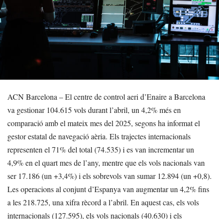
ACN Barcelona – El centre de control aeri d’Enaire a Barcelona
va gestionar 104.615 vols durant l’abril, un 4,2% més en
comparació amb el mateix mes del 2025, segons ha informat el
gestor estatal de navegació aèria. Els trajectes internacionals
representen el 71% del total (74.535) i es van incrementar un
4,9% en el quart mes de l’any, mentre que els vols nacionals van
ser 17.186 (un +3,4%) i els sobrevols van sumar 12.894 (un +0,8).
Les operacions al conjunt d’Espanya van augmentar un 4,2% fins
a les 218.725, una xifra rècord a l’abril. En aquest cas, els vols
internacionals (127.595), els vols nacionals (40.630) i els