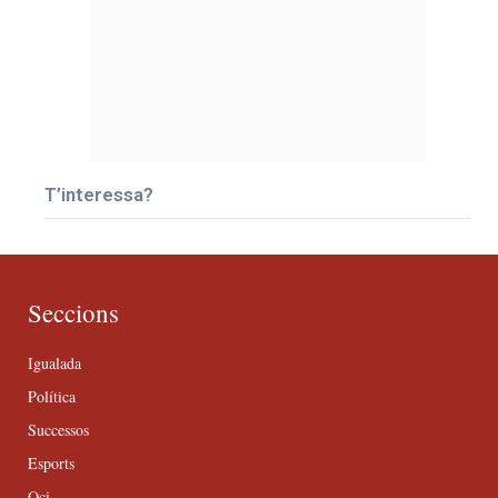
T’interessa?
Seccions
Igualada
Política
Successos
Esports
Oci